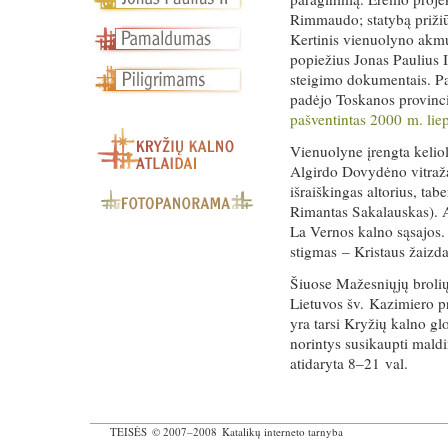
Rimmaudo; statybą prižiūr
Kertinis vienuolyno akmuo
popiežius Jonas Paulius
steigimo dokumentais. Pas
padėjo Toskanos provinci
pašventintas 2000 m. lie
Vienuolyne įrengta keliol
Algirdo Dovydėno vitražai
išraiškingas altorius, tab
Rimantas Sakalauskas). Al
La Vernos kalno sąsajos.
stigmas – Kristaus žaizda
Šiuose Mažesniųjų broli
Lietuvos šv. Kazimiero pr
yra tarsi Kryžių kalno glo
norintys susikaupti mald
atidaryta 8–21 val.
TEISĖS
© 2007–2008
Katalikų interneto tarnyba