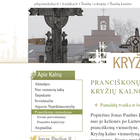
piligrimukelias.lt
▪
katalikai.lt
▪
Šiaulių vyskupija
▪
Šiaulių katedra
PRANCIŠKONŲ
Aktualijos
KRYŽIŲ KALN
Nuo seniausių laikų
Tarpukariu
Sovietmečiu
Pamaldų tvarka ir š
Atgavus Nepriklausomybę
Pranciškonų vienuolynas
Popiežius Jonas Paulius 
Eremo pašventinimas
nuo jo kelionės po Lietuv
Pamaldos koplyčioje
pranciškonų vienuolyne, 
Atspindžiai
Kryžių kalno vienuolyną. 
paraginimą. Eremo projek