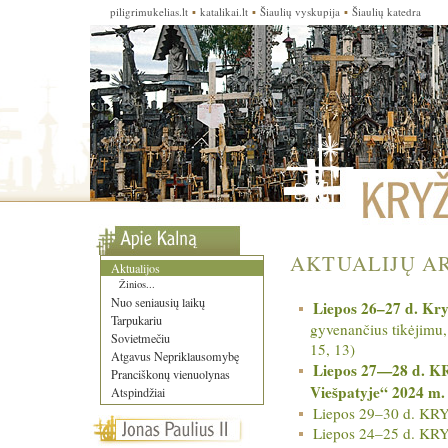
piligrimukelias.lt
▪
katalikai.lt
▪
Šiaulių vyskupija
▪
Šiaulių katedra
AKTUALIJŲ A
Aktualijos
Žinios...
Nuo seniausių laikų
Liepos 26–27 d. Kry
Tarpukariu
gyvenančius tikėjimu,
Sovietmečiu
15, 13)
Atgavus Nepriklausomybę
Liepos 27—28 d. KR
Pranciškonų vienuolynas
Viešpatyje“ 2024 m.
Atspindžiai
Liepos 29–30 d. KR
Liepos 24–25 d. KR