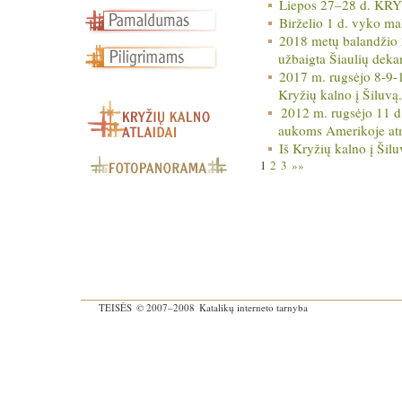
Liepos 27–28 d. KRY
Birželio 1 d. vyko ma
2018 metų balandžio 
užbaigta Šiaulių deka
2017 m. rugsėjo 8-9-1
Kryžių kalno į Šiluvą.
2012 m. rugsėjo 11 d.
aukoms Amerikoje at
Iš Kryžių kalno į Šilu
1
2
3
»»
TEISĖS
© 2007–2008
Katalikų interneto tarnyba