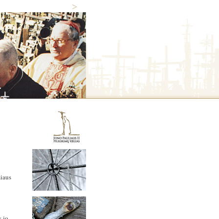
žiaus
s jo