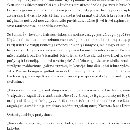
skausmo ir vilties paminklais tais liūdnais ateistinės ideologijos metais buvo k
kartus mėginamas sunaikinti. Tačiau jis vėl ir vėl atgydavo, tarsi gyvas mūsų t
atsparumo ir dvasinio prisikėlimo atvaizdas bei pranašystė. Juk ir ją ne kartą 
mėginama nušluoti nuo žemės rutulio paviršiaus. Tačiau ji vėl ir vėl atgimė, a
savo tautines teisę ir nepriklausomybę.
Su Jumis, Šv. Tėve, ir visais susirinkusiais norime drauge pasidžiaugti ypač tu
Kryžių kalnas niekuomet nebūna vienišas. Į jį traukia ir traukia įvairių tautų, į
kartų ir net skirtingų konfesijų žmonės, ieškantys ramybės, maldingo susikaup
trokštantys Dangaus išklausymo. Šie kryžiai – tai mūsų bendravimas su Viešpač
mūsų malda ir padėka Visagaliui. Kiekvienas kryžius čia turi savo istoriją, sav
prašymą ir intenciją. Tai tarsi atverta prieš Aukščiausiąjį Lietuvos širdis. Perska
surašytus maldavimus, galime suprasti, ką kentėjo, kuo džiaugėsi ir kuo vylėsi
šalis. Prie šio brangaus, galbūt vienintelio pasaulyje tokio kalnelio netrukus 
Eucharistiją, šventojo Kryžiaus išaukštinimo paslapčiai paskirtą. Jos prefacijo
skelbsime:
„Tikrai verta ir teisinga, reikalinga ir išganinga visur ir visada Tau dėkoti, šven
Viešpatie, visagali Tėve, amžinasis Dieve! Tu žmonijos išganymui skyrei Kryž
medį, kad iš ten prisikeltų gyvybė, iš kur mintis kilo, ir kad nuodėmės medžiu
nugalėjusį suvedžiotoją atpirkimo medžiu nugalėtų mūsų Viešpats Jėzus Krist
O atnašų maldoje prašysime:
„Tenuvalo, Viešpatie, mūsų kaltes ši Auka, kuri ant kryžiaus išpirko viso pasau
kaltybę.“