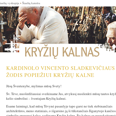
iaulių vyskupija
▪
Šiaulių katedra
KARDINOLO VINCENTO SLADKEVIČIAUS
ŽODIS POPIEŽIUI KRYŽIŲ KALNE
Jūsų Šventenybe, mylimas mūsų Svety!
Šv. Tėve, nuoširdžiausiai sveikiname Jus, atvykusį nusilenkti mūsų tautos kry
kelio simboliui – šventajam Kryžių kalnui.
Esame laimingi, kad mūsų Tėvynė pasaulyje tapo garsi ne tiek stebinančiais
architektūros, meno statiniais, o išgarsino ją ši tūkstančiais Išganytojo kančios
simbolių apaugusi kalva, vadinama Kryžių kalnu. Šis kalnas su nesuskaitomai