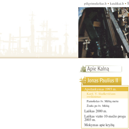
piligrimukelias.lt
▪
katalikai.lt
▪
Š
Apsilankymas 1993 m.
Kard. V. Sladkevičiaus
sveikinimas
Pamokslas šv. Mišių metu
Žodis po šv. Mišių
Laiškas 2000 m.
Laiškas vizito 10-mečio proga
2003 m.
Mokymas apie kryžių