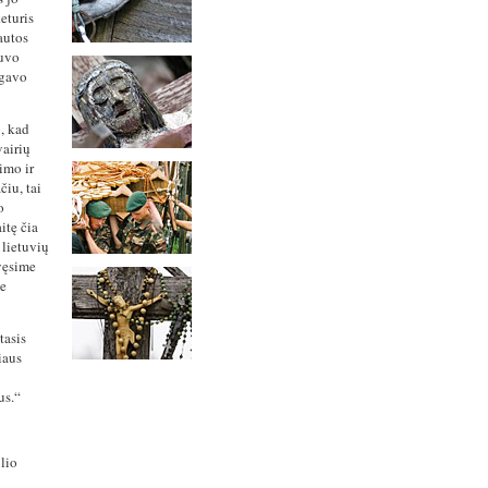
eturis
autos
buvo
tgavo
o, kad
vairių
imo ir
iu, tai
o
itę čia
 lietuvių
švęsime
je
tasis
iaus
us.“
lio