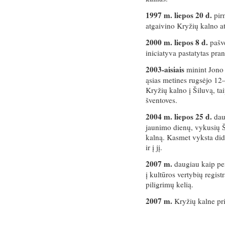
1997 m. liepos 20 d.
pirm
atgaivino Kryžių kalno at
2000 m. liepos 8 d.
pašv
iniciatyva pastatytas pr
2003-aisiais
minint Jono 
ąsias metines rugsėjo 12–
Kryžių kalno į Šiluvą, ta
šventoves.
2004 m. liepos 25 d.
daug
jaunimo dienų, vykusių Š
kalną. Kasmet vyksta dide
ir į jį.
2007 m.
daugiau kaip pen
į kultūros vertybių regist
piligrimų kelią.
2007 m.
Kryžių kalne pri