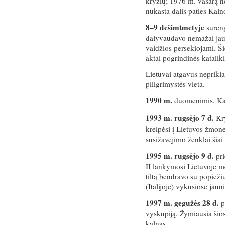
kryžių; 1976 m. vasarą ne 
nukasta dalis paties Kaln
8–9 dešimtmetyje
sureng
dalyvaudavo nemažai jaun
valdžios persekiojami. Ši
aktai pogrindinės katalik
Lietuvai atgavus neprikl
piligrimystės vieta.
1990 m.
duomenimis, Kaln
1993 m. rugsėjo 7 d.
Kr
kreipėsi į Lietuvos žmon
susižavėjimo ženklai šiai
1995 m. rugsėjo 9 d.
pri
II lankymosi Lietuvoje me
tiltą bendravo su popiež
(Italijoje) vykusiose jau
1997 m. gegužės 28 d.
p
vyskupiją. Žymiausia šios
kalnas.