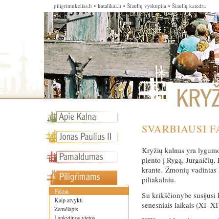
piligrimukelias.lt
▪
katalikai.lt
▪
Šiaulių vyskupija
▪
Šiaulių katedra
SVARBIAUSI F
Kryžių kalnas yra lygumo
plento į Rygą, Jurgaičių
krante. Žmonių vadintas 
piliakalniu.
Faktai
Su krikščionybe susijusi 
Kaip atvykti
senesniais laikais (XI–XIV
Žemėlapis
Lankytinos vietos