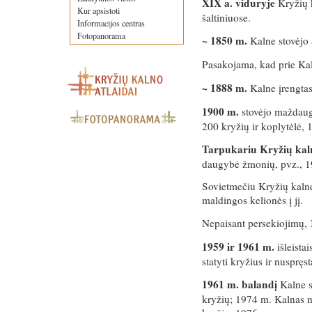
XIX a. viduryje
Kryžių k
Kur apsistoti
šaltiniuose.
Informacijos centras
Fotopanorama
~ 1850 m.
Kalne stovėjo 
Pasakojama, kad prie Ka
~ 1888 m.
Kalne įrengtas
1900 m.
stovėjo maždaug
200 kryžių ir koplytėlė, 
Tarpukariu Kryžių kalne
daugybė žmonių, pvz., 1
Sovietmečiu Kryžių kalne 
maldingos kelionės į jį.
Nepaisant persekiojimų,
1959 ir 1961 m.
išleista
statyti kryžius ir nuspręs
1961 m. balandį
Kalne s
kryžių; 1974 m. Kalnas n