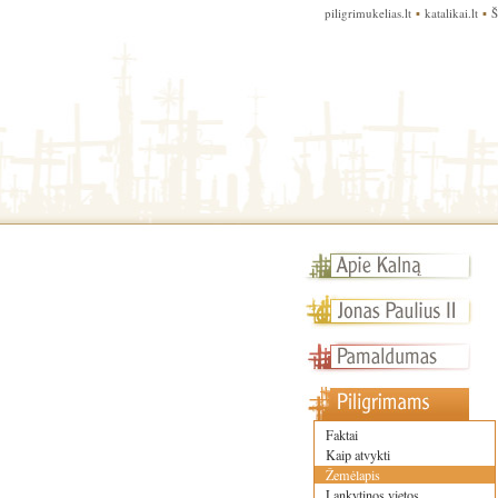
piligrimukelias.lt
▪
katalikai.lt
▪
Š
Faktai
Kaip atvykti
Žemėlapis
Lankytinos vietos