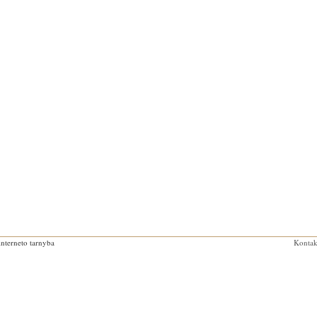
interneto tarnyba
Kontak