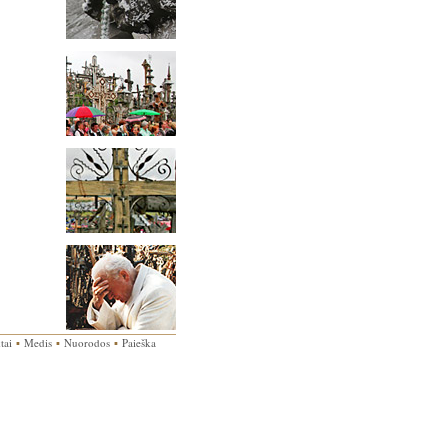
tai
▪
Medis
▪
Nuorodos
▪
Paieška